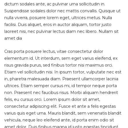
dictum sodales ante, ac pulvinar urna sollicitudin in.
Suspendisse sodales dolor nec mattis convallis. Quisque ut
nulla viverra, posuere lorem eget, ultrices metus. Nulla
facilisi. Duis aliquet, eros in auctor aliquam, tortor justo
laoreet nisi, nec pulvinar lectus diam nec libero. Nullam sit
amet dia
Cras porta posuere lectus, vitae consectetur dolor
elementum id. Ut interdum, sem eget varius eleifend, ex
risus gravida purus, sed finibus tortor nisi maximus orci.
Etiam vel sollicitudin nisi. In ipsum tortor, vulputate nec est
in, pharetra malesuada diam. Praesent ullamcorper lacinia
ultrices. Etiam semper cursus mi, id tempor neque porta
non. Praesent nec faucibus risus. Morbi aliquam hendrerit
felis, eu cursus orci. Lorem ipsum dolor sit amet,
consectetur adipiscing elit. Fusce et ante a felis egestas
varius quis eget urna. Mauris blandit, sem venenatis blandit
vehicula, neque leo eleifend ante, id porta enim odio sit
amet dolor. Duis finibus magna id justo egestas tincidunt.