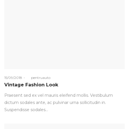
Posted
15/09/2018
by
pentruauto
on
Vintage Fashion Look
Praesent sed ex vel mauris eleifend mollis. Vestibulum
dictum sodales ante, ac pulvinar urna sollicitudin in.
Suspendisse sodales…