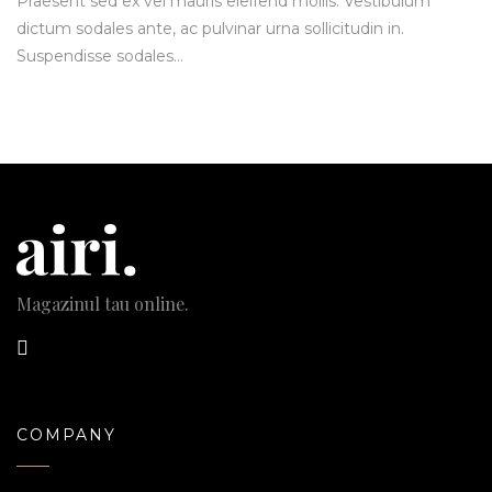
Praesent sed ex vel mauris eleifend mollis. Vestibulum
dictum sodales ante, ac pulvinar urna sollicitudin in.
Suspendisse sodales…
Magazinul tau online.
COMPANY