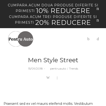
CUMPARA
ACUM
DOUA PRODUSE DIFERITE SI
10% REDUCERE
PRIMESTI
CUMPARA
ACUM
TREI PRODUSE DIFERITE SI
20% REDUCERE
PRIMESTI
Men Style Street
Posted
Posted
15/09/2018
by
pentruauto
Trends
on
in
Praesent sed ex vel mauris eleifend mollis. Vestibulum