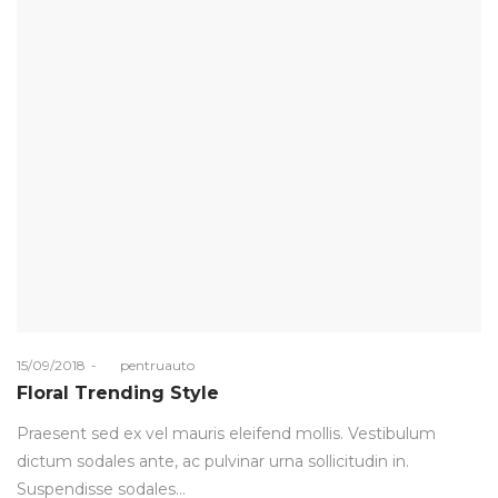
Posted
15/09/2018
by
pentruauto
on
Floral Trending Style
Praesent sed ex vel mauris eleifend mollis. Vestibulum
dictum sodales ante, ac pulvinar urna sollicitudin in.
Suspendisse sodales…