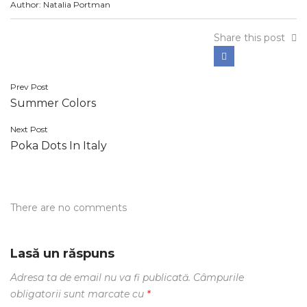
Author: Natalia Portman
Share this post
Navigare
Prev Post
Summer Colors
în
articole
Next Post
Poka Dots In Italy
There are no comments
Lasă un răspuns
Adresa ta de email nu va fi publicată.
Câmpurile
obligatorii sunt marcate cu
*