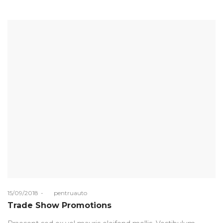
Posted
15/09/2018
by
pentruauto
on
Trade Show Promotions