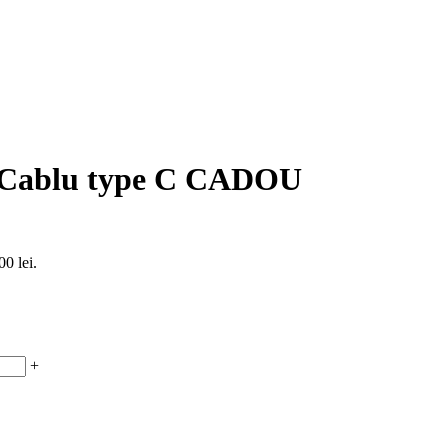
 +Cablu type C CADOU
00 lei.
+